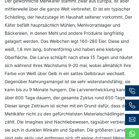
Der gewöhnliche Mehlkäfer stammt zwar aus Europa, ist aber
mittlerweile über die ganze Welt verbreitet. Er ist ein typischer
Schädling, der heutzutage im Haushalt seltener vorkommt. Der
Käfer befällt hauptsächlich Mühlen, Mehlvorratslager und
Bäckereien, in denen Mehl und andere Produkte langfristig
gelagert werden. Das Weibchen legt 160-280 Eier. Diese sind
weiß, 1,8 mm lang, bohnenförmig und haben eine klebrige
Oberfläche. Die Larve schlüpft nach etwa 15 Tagen und häutet
sich während ihres Wachstums 9-20 mal, wobei allmählich ihre
Farbe von Weiß über Gelb in ein sattes Gelbbraun wechselt.
Gegenüber Nahrungsmangel ist sie sehr widerstandsfähig; sie
kann bis zu 9 Monate hungern. Die Larvenentwicklung kann
über 600 Tage dauern, der gesamte Zyklus rund 650 Tage.
Dieser lange Zeitraum ist sicher mit ein Grund dafür, dass der
Mehlkäfer nicht zu den gefürchtetsten Materialschädlingen
zählt. Die Imagines sind Nachtlebewesen, tagsüber verbergen
sie sich in dunklen Winkeln und Spalten. Die größeren Larven
sind sehr aktiv und entfernen sich oft einige dutzend Meter